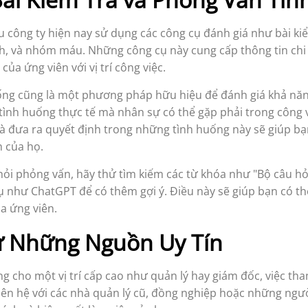
u công ty hiện nay sử dụng các công cụ đánh giá như bài ki
ch, và nhóm máu. Những công cụ này cung cấp thông tin chi 
của ứng viên với vị trí công việc.
ng cũng là một phương pháp hữu hiệu để đánh giá khả năng 
tình huống thực tế mà nhân sự có thể gặp phải trong công v
à đưa ra quyết định trong những tình huống này sẽ giúp b
h của họ.
hỏi phỏng vấn, hãy thử tìm kiếm các từ khóa như "Bộ câu hỏ
 như ChatGPT để có thêm gợi ý. Điều này sẽ giúp bạn có th
a ứng viên.
ừ Những Nguồn Uy Tín
g cho một vị trí cấp cao như quản lý hay giám đốc, việc t
 liên hệ với các nhà quản lý cũ, đồng nghiệp hoặc những ngườ