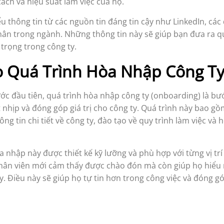
cách và hiệu suất làm việc của họ.
ểu thông tin từ các nguồn tin đáng tin cậy như LinkedIn, cá
ân trong ngành. Những thông tin này sẽ giúp bạn đưa ra qu
 trọng trong công ty.
o Quá Trình Hòa Nhập Công T
ớc đầu tiên, quá trình hòa nhập công ty (onboarding) là b
nhịp và đóng góp giá trị cho công ty. Quá trình này bao gồm
ng tin chi tiết về công ty, đào tạo về quy trình làm việc và 
 nhập này được thiết kế kỹ lưỡng và phù hợp với từng vị trí
hân viên mới cảm thấy được chào đón mà còn giúp họ hiểu r
ty. Điều này sẽ giúp họ tự tin hơn trong công việc và đóng