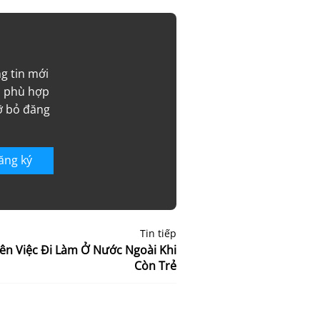
g tin mới
ý, phù hợp
gỡ bỏ đăng
ăng ký
Tin tiếp
ên Việc Đi Làm Ở Nước Ngoài Khi
Còn Trẻ