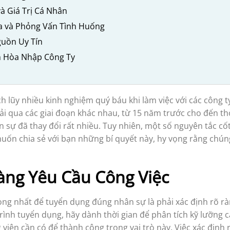
à Giá Trị Cá Nhân
ra và Phỏng Vấn Tình Huống
uồn Uy Tín
h Hòa Nhập Công Ty
ch lũy nhiều kinh nghiệm quý báu khi làm việc với các công
i qua các giai đoạn khác nhau, từ 15 năm trước cho đến thời
n sự đã thay đổi rất nhiều. Tuy nhiên, một số nguyên tắc cố
 muốn chia sẻ với bạn những bí quyết này, hy vọng rằng chún
Ràng Yêu Cầu Công Việc
ng nhất để tuyển dụng đúng nhân sự là phải xác định rõ rà
rình tuyển dụng, hãy dành thời gian để phân tích kỹ lưỡng c
viên cần có để thành công trong vai trò này. Việc xác định