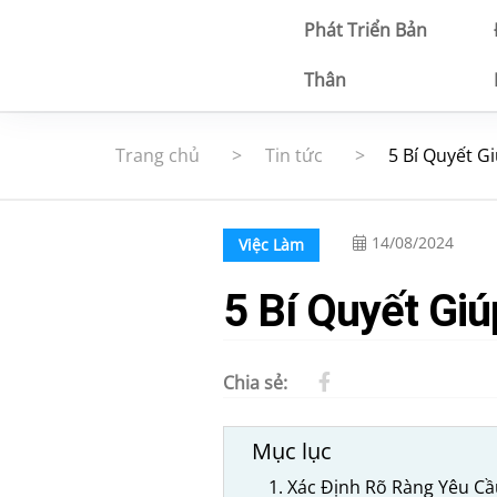
Phát Triển Bản
Thân
Trang chủ
Tin tức
5 Bí Quyết 
14/08/2024
Việc Làm
5 Bí Quyết Gi
Chia sẻ:
Mục lục
1. Xác Định Rõ Ràng Yêu Cầ