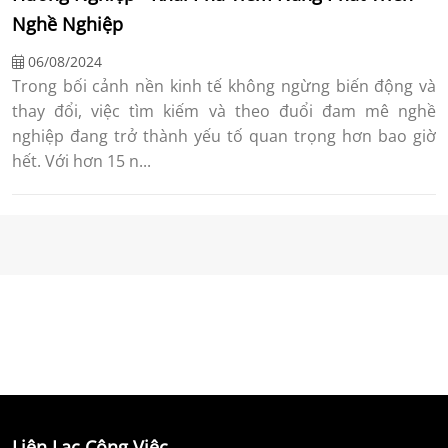
Nghề Nghiệp
06/08/2024
Trong bối cảnh nền kinh tế không ngừng biến động và
thay đổi, việc tìm kiếm và theo đuổi đam mê nghề
nghiệp đang trở thành yếu tố quan trọng hơn bao giờ
hết. Với hơn 15 n...
Liên Lạc Công Việc