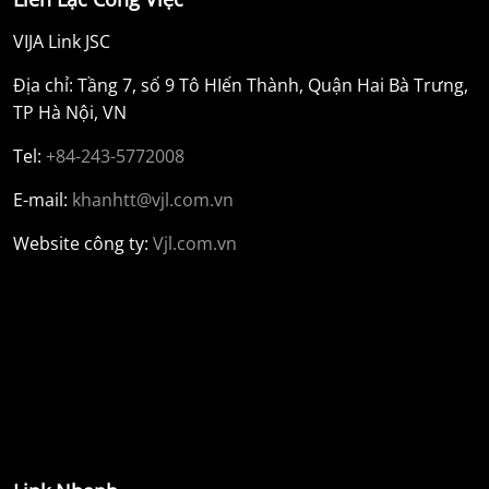
VIJA Link JSC
Địa chỉ: Tầng 7, số 9 Tô HIến Thành, Quận Hai Bà Trưng,
TP Hà Nội, VN
Tel:
+84-243-5772008
E-mail:
khanhtt@vjl.com.vn
Website công ty:
Vjl.com.vn