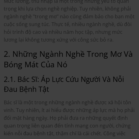
Mức lương, thu nhập là một trong những yếu tố quan
trọng khi lựa chọn nghề nghiệp. Tuy nhiên, không phải
ngành nghề "trong mơ" nào cũng đảm bảo cho bạn một
cuộc sống sung túc. Thực tế, nhiều ngành nghề, dù đòi
hỏi trình độ cao và nhiều năm học tập, nhưng mức
lương lại không tương xứng với công sức bỏ ra.
2. Những Ngành Nghề Trong Mơ Và
Bóng Mát Của Nó
2.1. Bác Sĩ: Áp Lực Cứu Người Và Nỗi
Đau Bệnh Tật
Bác sĩ là một trong những ngành nghề được xã hội tôn
vinh. Tuy nhiên, ít ai hiểu được những áp lực mà họ phải
đối mặt hàng ngày. Họ phải đưa ra những quyết định
quan trọng liên quan đến tính mạng con người, chứng
kiến nỗi đau bệnh tật, thậm chí là cái chết. Công việc