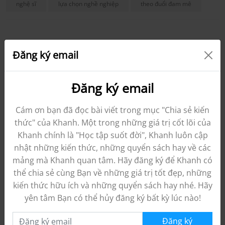
nghệ sĩ
lựa chọn nghề nghiệp
theo đuổi đam mê
Đăng ký email
Đăng ký email
Khanh Trần
Cám ơn bạn đã đọc bài viết trong mục "Chia sẻ kiến
thức" của Khanh. Một trong những giá trị cốt lõi của
Tôi là Khanh Trần, CEO VIJA Link, tôi là chuyên gia
Khanh chính là "Học tập suốt đời", Khanh luôn cập
trong lĩnh vực giới thiệu nhân sự tài năng cho các
nhật những kiến thức, những quyển sách hay về các
doanh nghiệp Nhật Bản. Đồng thời tôi là một
mảng mà Khanh quan tâm. Hãy đăng ký để Khanh có
chuyên gia Hướng nghiệp với 15 năm kinh nghiệm,
thể chia sẻ cùng Bạn về những giá trị tốt đẹp, những
giúp cho 2.000 thanh niên tìm được nghề nghiệp
kiến thức hữu ích và những quyển sách hay nhé. Hãy
yêu thích và sự nghiệp thành công.
yên tâm Bạn có thể hủy đăng ký bất kỳ lúc nào!
Đăng ký