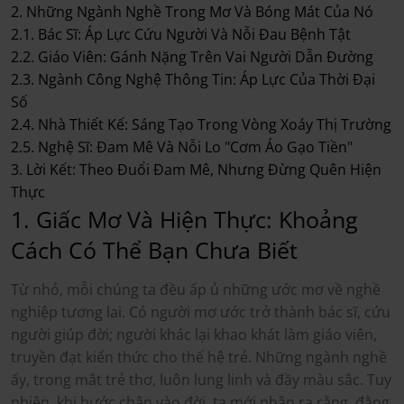
2. Những Ngành Nghề Trong Mơ Và Bóng Mát Của Nó
2.1. Bác Sĩ: Áp Lực Cứu Người Và Nỗi Đau Bệnh Tật
2.2. Giáo Viên: Gánh Nặng Trên Vai Người Dẫn Đường
2.3. Ngành Công Nghệ Thông Tin: Áp Lực Của Thời Đại
Số
2.4. Nhà Thiết Kế: Sáng Tạo Trong Vòng Xoáy Thị Trường
2.5. Nghệ Sĩ: Đam Mê Và Nỗi Lo "Cơm Áo Gạo Tiền"
3. Lời Kết: Theo Đuổi Đam Mê, Nhưng Đừng Quên Hiện
Thực
1. Giấc Mơ Và Hiện Thực: Khoảng
Cách Có Thể Bạn Chưa Biết
Từ nhỏ, mỗi chúng ta đều ấp ủ những ước mơ về nghề
nghiệp tương lai. Có người mơ ước trở thành bác sĩ, cứu
người giúp đời; người khác lại khao khát làm giáo viên,
truyền đạt kiến thức cho thế hệ trẻ. Những ngành nghề
ấy, trong mắt trẻ thơ, luôn lung linh và đầy màu sắc. Tuy
nhiên, khi bước chân vào đời, ta mới nhận ra rằng, đằng