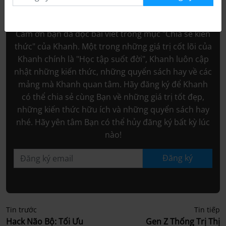
Đăng ký email
Cám ơn bạn đã đọc bài viết trong mục "Chia sẻ kiến
thức" của Khanh. Một trong những giá trị cốt lõi của
Khanh chính là "Học tập suốt đời", Khanh luôn cập
nhật những kiến thức, những quyển sách hay về các
mảng mà Khanh quan tâm. Hãy đăng ký để Khanh
có thể chia sẻ cùng Bạn về những giá trị tốt đẹp,
những kiến thức hữu ích và những quyển sách hay
nhé. Hãy yên tâm Bạn có thể hủy đăng ký bất kỳ lúc
nào!
Đăng ký
Tin trước
Tin tiếp
Hack Não Bộ: Tối Ưu
Gen Z Thống Trị Thị